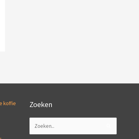
Zoeken
e koffie
Zoek
naar: