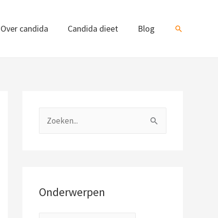
Over candida
Candida dieet
Blog
Zoeken
O
n
Z
d
o
e
e
r
k
w
n
Onderwerpen
e
a
r