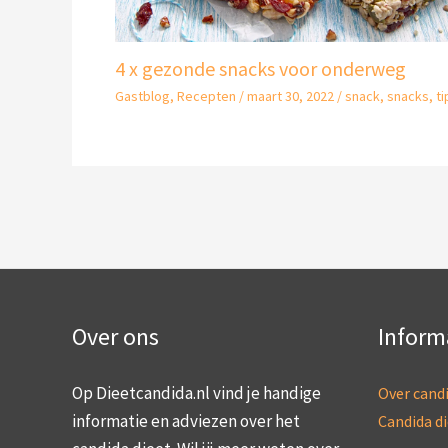
4 x gezonde snacks voor onderweg
Gastblog
,
Recepten
/
maart 30, 2022
/
snack
,
snacks
,
ti
Over ons
Inform
Op Dieetcandida.nl vind je handige
Over cand
informatie en adviezen over het
Candida d