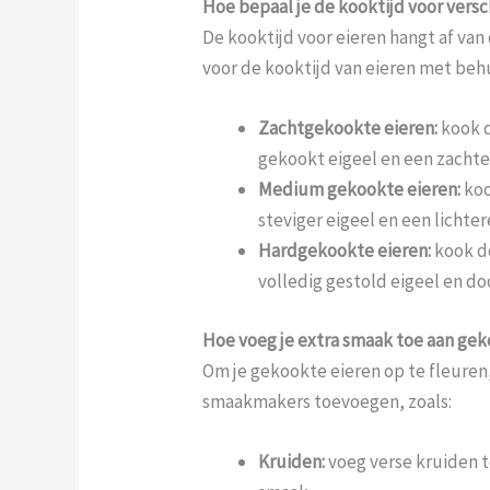
Hoe bepaal je de kooktijd voor versc
De kooktijd voor eieren hangt af van 
voor de kooktijd van eieren met beh
Zachtgekookte eieren:
kook d
gekookt eigeel en een zachte
Medium gekookte eieren:
koo
steviger eigeel en een lichter
Hardgekookte eieren:
kook de
volledig gestold eigeel en doo
Hoe voeg je extra smaak toe aan gek
Om je gekookte eieren op te fleuren,
smaakmakers toevoegen, zoals:
Kruiden:
voeg verse kruiden to