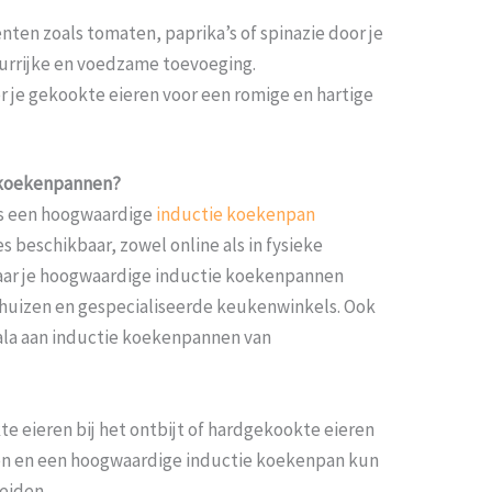
ten zoals tomaten, paprika’s of spinazie door je
urrijke en voedzame toevoeging.
er je gekookte eieren voor een romige en hartige
e koekenpannen?
is een hoogwaardige
inductie koekenpan
es beschikbaar, zowel online als in fysieke
waar je hoogwaardige inductie koekenpannen
nhuizen en gespecialiseerde keukenwinkels. Ook
cala aan inductie koekenpannen van
te eieren bij het ontbijt of hardgekookte eieren
eken en een hoogwaardige inductie koekenpan kun
reiden.