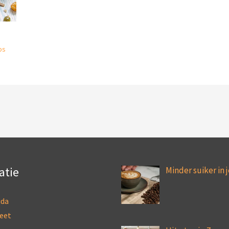
ps
atie
Minder suiker in j
ida
ieet