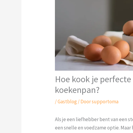
Hoe kook je perfecte
koekenpan?
/
Gastblog
/ Door
supportoma
Als je een liefhebber bent van een ste
een snelle en voedzame optie. Maar 