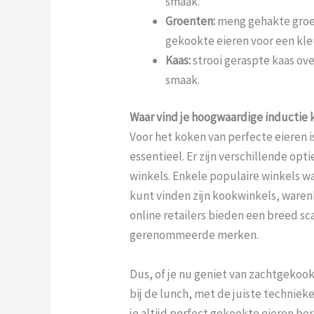
smaak.
Groenten:
meng gehakte groen
gekookte eieren voor een kle
Kaas:
strooi geraspte kaas ov
smaak.
Waar vind je hoogwaardige inducti
Voor het koken van perfecte eieren 
essentieel. Er zijn verschillende opti
winkels. Enkele populaire winkels 
kunt vinden zijn kookwinkels, ware
online retailers bieden een breed s
gerenommeerde merken.
Dus, of je nu geniet van zachtgekook
bij de lunch, met de juiste techni
je altijd perfect gekookte eieren be