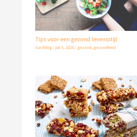
Tips voor een gezond levensstijl
Gastblog
/
juli 3, 2020
/
gezond
,
gezondheid