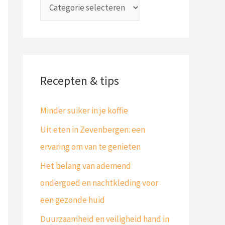
a
p
r
e
:
n
Recepten & tips
Minder suiker in je koffie
Uit eten in Zevenbergen: een
ervaring om van te genieten
Het belang van ademend
ondergoed en nachtkleding voor
een gezonde huid
Duurzaamheid en veiligheid hand in