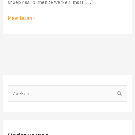
snoep naar binnen te werken, maar […]
Meer lezen »
O
n
Z
d
o
e
e
r
k
w