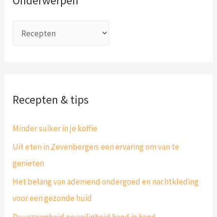
Onderwerpen
n
e
a
r
a
p
r
e
:
n
Recepten & tips
Minder suiker in je koffie
Uit eten in Zevenbergen: een ervaring om van te
genieten
Het belang van ademend ondergoed en nachtkleding
voor een gezonde huid
Duurzaamheid en veiligheid hand in hand