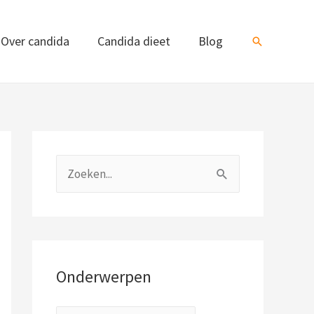
Over candida
Candida dieet
Blog
Zoeken
O
n
Z
d
o
e
e
r
k
w
n
Onderwerpen
e
a
r