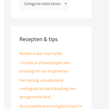
a
p
r
e
:
n
Recepten & tips
Minder suiker in je koffie
Uit eten in Zevenbergen: een
ervaring om van te genieten
Het belang van ademend
ondergoed en nachtkleding voor
een gezonde huid
Duurzaamheid en veiligheid hand in