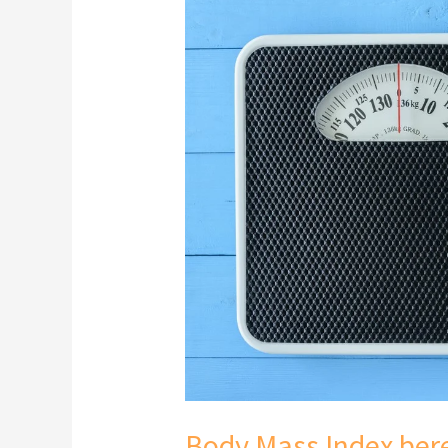
Body
Mass
Index
berekenen
en
gezond
afvallen
Body Mass Index ber