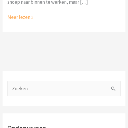
snoep naar binnen te werken, maar […]
Meer lezen »
O
n
Z
d
o
e
e
r
k
w