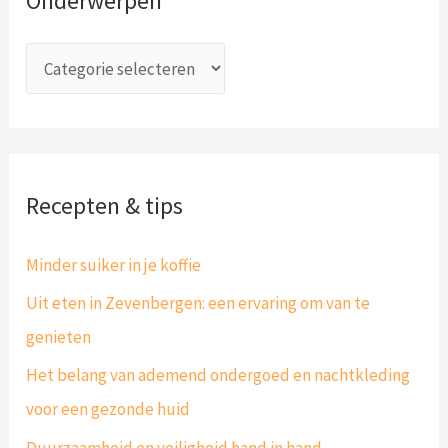
Onderwerpen
n
e
a
r
a
p
r
e
:
n
Recepten & tips
Minder suiker in je koffie
Uit eten in Zevenbergen: een ervaring om van te
genieten
Het belang van ademend ondergoed en nachtkleding
voor een gezonde huid
Duurzaamheid en veiligheid hand in hand