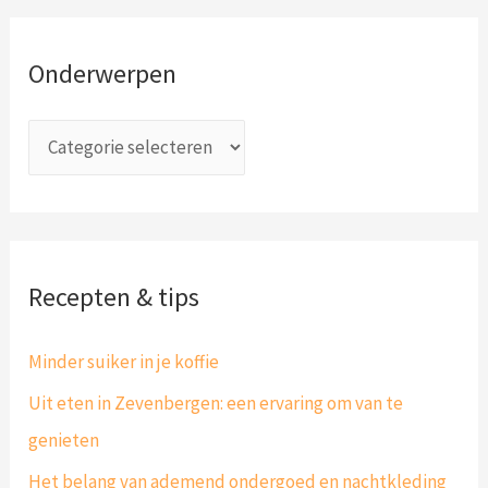
e
r
k
w
Onderwerpen
n
e
a
r
a
p
r
e
:
n
Recepten & tips
Minder suiker in je koffie
Uit eten in Zevenbergen: een ervaring om van te
genieten
Het belang van ademend ondergoed en nachtkleding