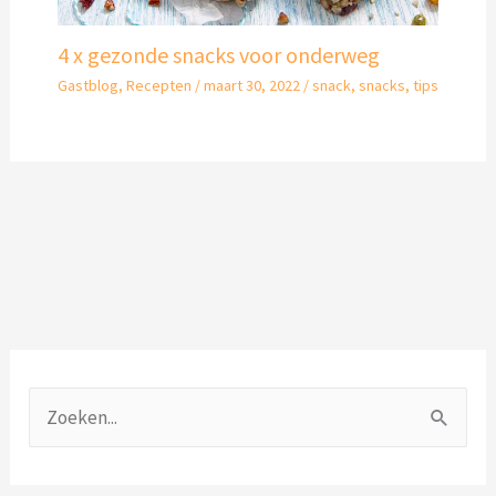
4 x gezonde snacks voor onderweg
Gastblog
,
Recepten
/
maart 30, 2022
/
snack
,
snacks
,
tips
O
n
Z
d
o
e