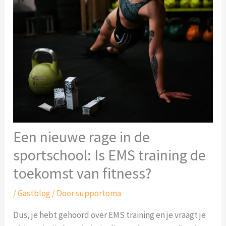
Een nieuwe rage in de
sportschool: Is EMS training de
toekomst van fitness?
/
Gastblog
/ Door
supportoma
Dus, je hebt gehoord over EMS training en je vraagt je