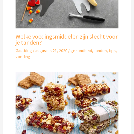
Welke voedingsmiddelen zijn slecht voor
je tanden?
Gastblog
/
augustus 21, 2020
/
gezondheid
,
tanden
,
tips
,
voeding