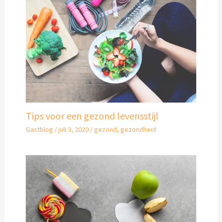
Tips voor een gezond levensstijl
Gastblog
/
juli 3, 2020
/
gezond
,
gezondheid